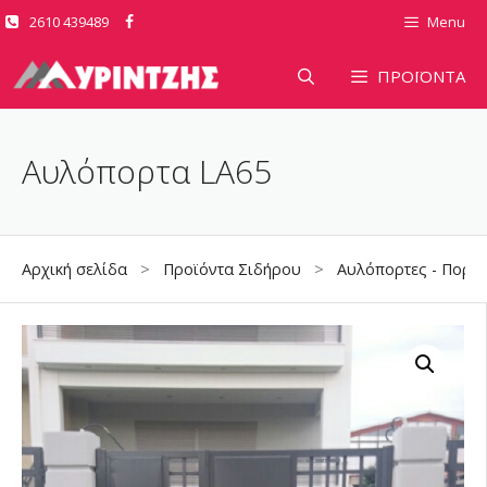
Μετάβαση
2610 439489
Menu
σε
περιεχόμενο
ΠΡΟΪΟΝΤΑ
Αυλόπορτα LA65
Αρχική σελίδα
>
Προϊόντα Σιδήρου
>
Αυλόπορτες - Πορτό