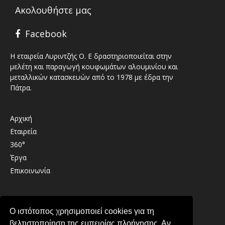
Ακολουθήστε μας
Facebook
Η εταιρεία Λυριντζής Ο. Ε δραστηριοποιείται στην
μελέτη και παραγωγή κουφωμάτων αλουμινίου και
μεταλλικών κατασκευών από το 1978 με έδρα την
Πάτρα.
Αρχική
Εταιρεία
360°
Έργα
Επικοινωνία
Καλαβρύτων 41 , 26333 , Παραλία Πατρών
Ο ιστότοπος χρησιμοποιεί cookies για τη
2610 439489
βελτιστοποίηση της εμπειρίας πλοήγησης. Αν
info@lirintzis.gr