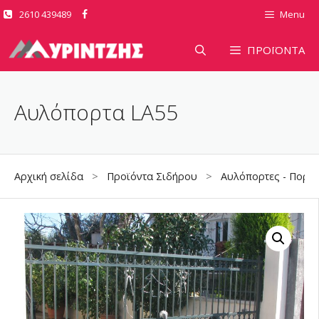
Μετάβαση
2610 439489
Menu
σε
περιεχόμενο
ΠΡΟΪΟΝΤΑ
Αυλόπορτα LA55
Αρχική σελίδα
>
Προϊόντα Σιδήρου
>
Αυλόπορτες - Πορτό