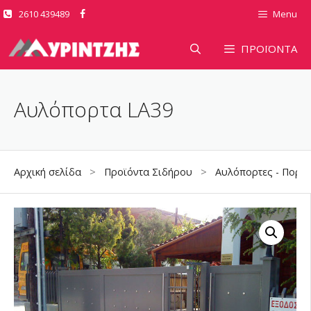
Μετάβαση
2610 439489
Menu
σε
περιεχόμενο
ΠΡΟΪΟΝΤΑ
Αυλόπορτα LA39
Αρχική σελίδα
>
Προϊόντα Σιδήρου
>
Αυλόπορτες - Πορτό