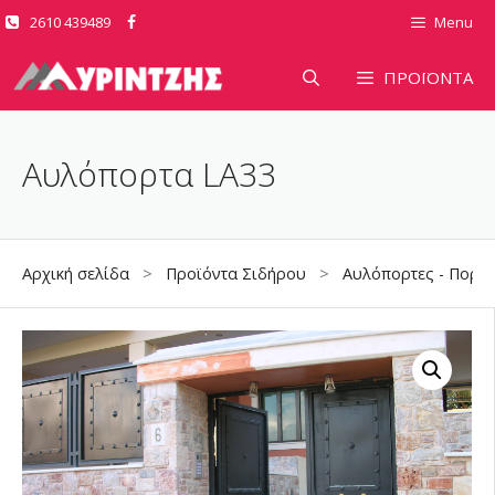
Μετάβαση
2610 439489
Menu
σε
περιεχόμενο
ΠΡΟΪΟΝΤΑ
Αυλόπορτα LA33
Αρχική σελίδα
>
Προϊόντα Σιδήρου
>
Αυλόπορτες - Πορτό