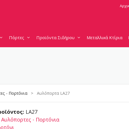
Αρχι
Πόρτες
Προϊόντα Σιδήρου
Μεταλλικά Κτίρια
ες - Πορτόνια
> Αυλόπορτα LA27
ροϊόντος:
LA27
:
Αυλόπορτες - Πορτόνια
ρτόνι