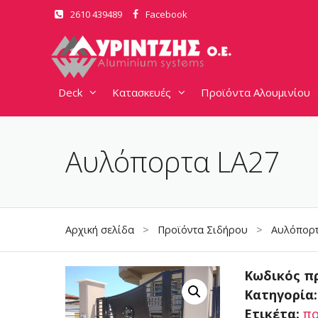
Μετάβαση
2610 439489
Facebook
σε
περιεχόμενο
Deck
Κατασκευές
Προϊόντα Αλουμινίου
Αυλόπορτα LA27
Αρχική σελίδα
>
Προϊόντα Σιδήρου
>
Αυλόπορτ
Κωδικός π
Κατηγορία
Ετικέτα:
πο