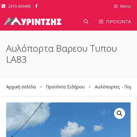
Μετάβαση
2610 439489
Menu
σε
περιεχόμενο
ΠΡΟΪΟΝΤΑ
Αυλόπορτα Βαρεου Τυπου
LA83
Αρχική σελίδα
>
Προϊόντα Σιδήρου
>
Αυλόπορτες - Πορτό