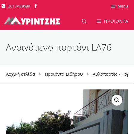
Μετάβαση
2610 439489
Menu
σε
περιεχόμενο
ΠΡΟΪΟΝΤΑ
Ανοιγόμενο πορτόνι LA76
Αρχική σελίδα
>
Προϊόντα Σιδήρου
>
Αυλόπορτες - Πορτό