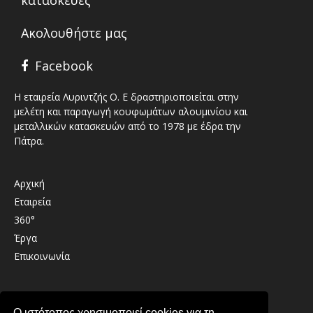
Ακολουθήστε μας
Facebook
Η εταιρεία Λυριντζής Ο. Ε δραστηριοποιείται στην
μελέτη και παραγωγή κουφωμάτων αλουμινίου και
μεταλλικών κατασκευών από το 1978 με έδρα την
Πάτρα.
Αρχική
Εταιρεία
360°
Έργα
Επικοινωνία
Καλαβρύτων 41 , 26333 , Παραλία Πατρών
Ο ιστότοπος χρησιμοποιεί cookies για τη