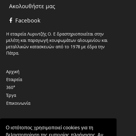
Ακολουθήστε μας
Facebook
Η εταιρεία Λυριντζής Ο. Ε δραστηριοποιείται στην
μελέτη και παραγωγή κουφωμάτων αλουμινίου και
μεταλλικών κατασκευών από το 1978 με έδρα την
Πάτρα.
Αρχική
Εταιρεία
360°
Έργα
Επικοινωνία
Καλαβρύτων 41 , 26333 , Παραλία Πατρών
Ο ιστότοπος χρησιμοποιεί cookies για τη
2610 439489
βελτιστοποίηση της εμπειρίας πλοήγησης. Αν
info@lirintzis.gr