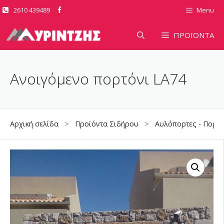
Μετάβαση
2610 439489
Menu
σε
περιεχόμενο
ΠΡΟΪΟΝΤΑ
Ανοιγόμενο πορτόνι LA74
Αρχική σελίδα
>
Προϊόντα Σιδήρου
>
Αυλόπορτες - Πορτό