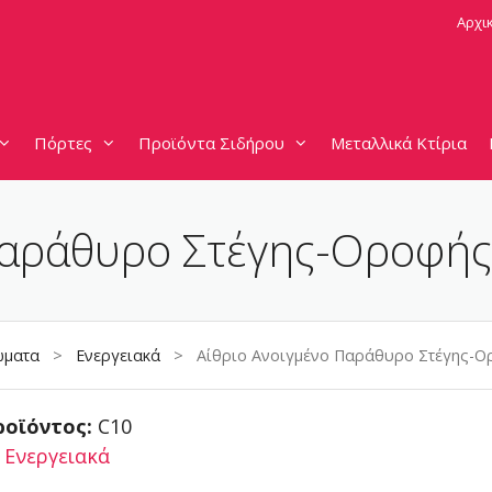
Αρχι
Πόρτες
Προϊόντα Σιδήρου
Μεταλλικά Κτίρια
Παράθυρο Στέγης-Οροφής
ματα
>
Ενεργειακά
> Αίθριο Ανοιγμένο Παράθυρο Στέγης-Ο
ροϊόντος:
C10
:
Ενεργειακά