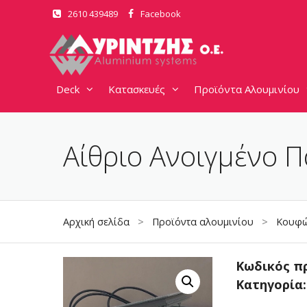
Μετάβαση
2610 439489
Facebook
σε
περιεχόμενο
Deck
Κατασκευές
Προϊόντα Αλουμινίου
Αίθριο Ανοιγμένο 
Αρχική σελίδα
>
Προϊόντα αλουμινίου
>
Κουφώ
Κωδικός π
Κατηγορία