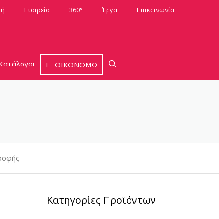
κή
Εταιρεία
360°
Έργα
Επικοινωνία
Κατάλογοι
ΕΞΟΙΚΟΝΟΜΩ
ροφής
Κατηγορίες Προϊόντων