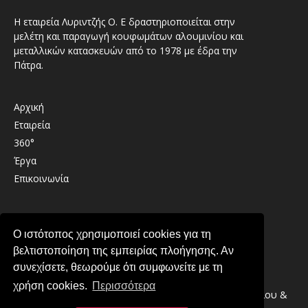
Η εταιρεία Λυριντζής Ο. Ε δραστηριοποιείται στην
μελέτη και παραγωγή κουφωμάτων αλουμινίου και
μεταλλικών κατασκευών από το 1978 με έδρα την
Πάτρα.
Αρχική
Εταιρεία
360°
Έργα
Επικοινωνία
Καλαβρύτων 41 , 26333 , Παραλία Πατρών
Ο ιστότοπος χρησιμοποιεί cookies για τη
2610 439489
βελτιστοποίηση της εμπειρίας πλοήγησης. Αν
info@lirintzis.gr
συνεχίσετε, θεωρούμε ότι συμφωνείτε με τη
χρήση cookies.
Περισσότερα
Copyright © 2026 · Λυριντζής Ο.Ε. Συστήματα Αλουμινίου &