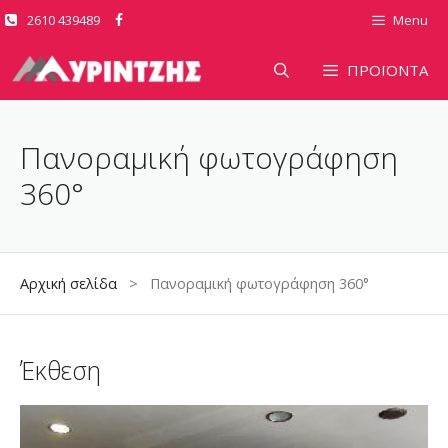
Μετάβαση
2610 439489
Menu
σε
περιεχόμενο
ΠΡΟΪΟΝΤΑ
Πανοραμική φωτογράφηση
360°
Αρχική σελίδα
> Πανοραμική φωτογράφηση 360°
Έκθεση