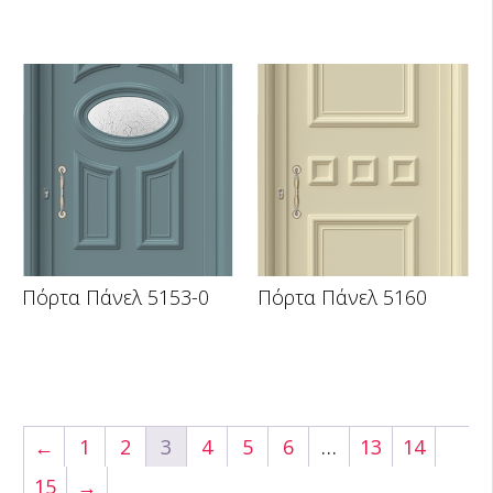
Πόρτα Πάνελ 5153-0
Πόρτα Πάνελ 5160
←
1
2
3
4
5
6
…
13
14
15
→