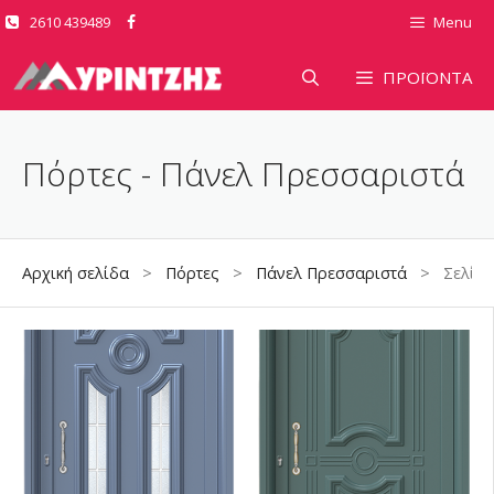
Μετάβαση
2610 439489
Menu
σε
περιεχόμενο
ΠΡΟΪΟΝΤΑ
Πόρτες - Πάνελ Πρεσσαριστά
Αρχική σελίδα
>
Πόρτες
>
Πάνελ Πρεσσαριστά
> Σελίδα