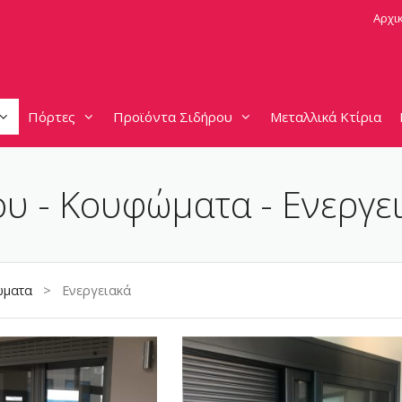
Αρχι
Πόρτες
Προϊόντα Σιδήρου
Μεταλλικά Κτίρια
ου - Κουφώματα - Ενεργε
ματα
> Ενεργειακά