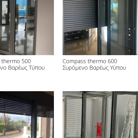
 thermo 500
Compass thermo 600
ενο Βαρέως Τύπου
Συρόμενο Βαρέως Υύπου