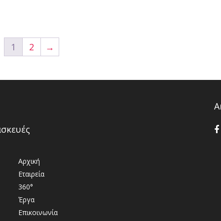
1
2
→
Α
ασκευές
Αρχική
Εταιρεία
360°
Έργα
Επικοινωνία